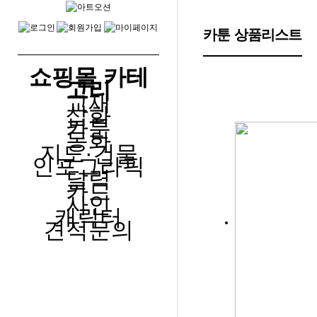
메뉴
카툰 상품리스트
쇼핑몰 카테
고리
교재
삽화
카툰
동화
지도·건물
인포그라픽
달력
카드
사인
캐릭터
견적문의