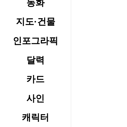
동화
지도·건물
인포그라픽
달력
카드
사인
캐릭터